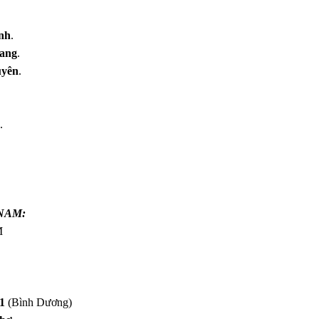
nh
.
iang
.
uyên
.
.
NAM:
M
1
(Bình Dương)