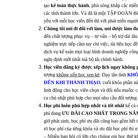
tạo
kế toán thực hành
, phủ sóng khắp các miề
các tỉnh thành lớn. Và đã là một TẬP ĐOÀN thì l
yêu với mỗi học viên đến thì với phát triển mạ
Chúng tôi nói đi đôi với làm, nói được làm đ
đến chất lượng phục vụ – tư vấn – hỗ trợ dài lâu
nghiệm trực tiếp cầm tay chỉ việc, tài liệu học đ
dịch vụ kế toán mọi loại hình doanh nghiệp côn
nghị định mới nhất mà bộ tài chính hành.
Học viên đăng ký được xếp lịch ngay không p
tượng
không xếp học xen kẽ
. Dạy tận tình
KHÔ
ĐẾN KHI THÀNH THẠO
, cuối khóa phần n
linh động cho học viên chọn và đổi nếu muốn: ca
ca chủ nhật phù hợp cho mọi nhu cầu đối tượng
Học phí luôn phù hợp nhất và tốt nhất
kể cả 
phí đang
ƯU ĐÃI CAO NHẤT TRONG NĂ
giờ phát sinh, học phí ưu đãi cũng bao gồm hết t
rõ học phí của từng khóa và ưu đãi học phí thì 
– Nhiều bạn hỏi có lớp cho chúng em học thử k