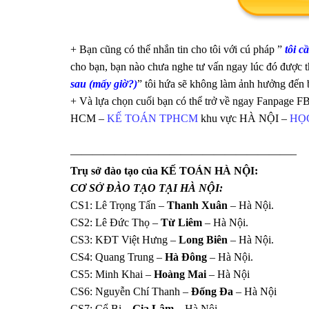
+ Bạn cũng có thể nhắn tin cho tôi với cú pháp ”
tôi c
cho bạn, bạn nào chưa nghe tư vấn ngay lúc đó được t
sau (mấy giờ?)
” tôi hứa sẽ không làm ảnh hưởng đến 
+ Và lựa chọn cuối bạn có thể trở về ngay Fanpage FB i
HCM –
KẾ TOÁN TPHCM
khu vực HÀ NỘI –
HỌC
————————————————————–
Trụ sở đào tạo của KẾ TOÁN HÀ NỘI:
CƠ SỞ ĐÀO TẠO
TẠI HÀ NỘI:
CS1: Lê Trọng Tấn –
Thanh Xuân
– Hà Nội.
CS2: Lê Đức Thọ –
Từ Liêm
– Hà Nội.
CS3: KĐT Việt Hưng –
Long Biên
– Hà Nội.
CS4: Quang Trung –
Hà Đông
– Hà Nội.
CS5: Minh Khai –
Hoàng Mai
– Hà Nội
CS6: Nguyễn Chí Thanh –
Đống Đa
– Hà Nội
CS7: Cổ Bi –
Gia Lâm
– Hà Nội