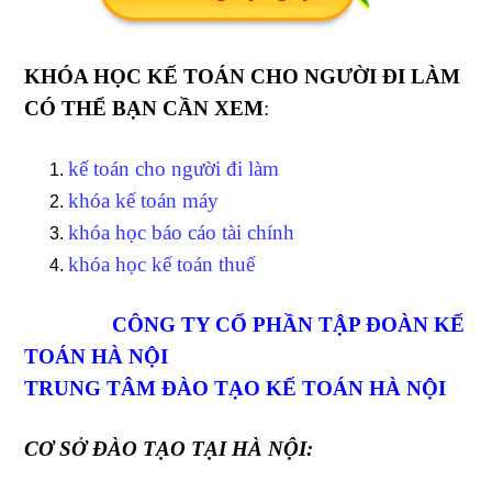
KHÓA HỌC KẾ TOÁN CHO NGƯỜI ĐI LÀM
CÓ THỂ BẠN CẦN XEM
:
kế toán cho người đi làm
khóa kế toán máy
khóa học báo cáo tài chính
khóa học kế toán thuế
CÔNG TY CỔ PHẦN TẬP ĐOÀN KẾ
TOÁN HÀ NỘI
TRUNG TÂM ĐÀO TẠO KẾ TOÁN HÀ NỘI
CƠ SỞ ĐÀO TẠO
TẠI HÀ NỘI: