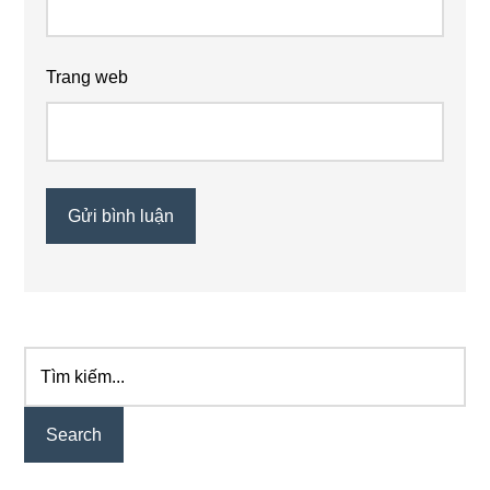
Trang web
Tìm
Primary
kiếm...
Sidebar