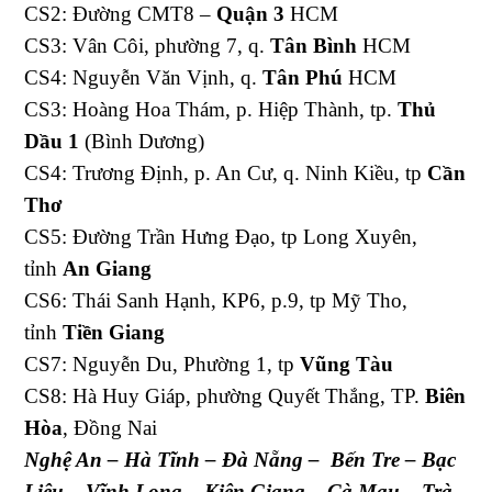
CS2: Đường CMT8 –
Quận 3
HCM
CS3: Vân Côi, phường 7, q.
Tân Bình
HCM
CS4: Nguyễn Văn Vịnh, q.
Tân Phú
HCM
CS3: Hoàng Hoa Thám, p. Hiệp Thành, tp.
Thủ
Dầu 1
(Bình Dương)
CS4: Trương Định, p. An Cư, q. Ninh Kiều, tp
Cần
Thơ
CS5: Đường Trần Hưng Đạo, tp Long Xuyên,
tỉnh
An Giang
CS6: Thái Sanh Hạnh, KP6, p.9, tp Mỹ Tho,
tỉnh
Tiền Giang
CS7: Nguyễn Du, Phường 1, tp
Vũng Tàu
CS8: Hà Huy Giáp, phường Quyết Thắng, TP.
Biên
Hòa
, Đồng Nai
Nghệ An – Hà Tĩnh – Đà Nẵng – Bến Tre – Bạc
Liêu – Vĩnh Long – Kiên Giang – Cà Mau – Trà