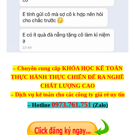
– Chuyên cung cấp KHÓA HỌC KẾ TOÁN
THỰC HÀNH THỰC CHIẾN ĐỂ RA NGHỀ
CHẤT LƯỢNG CAO
– Dịch vụ kế toán cho các công ty giá rẻ uy tín
0973.761.751
– Hotline
(Zalo)