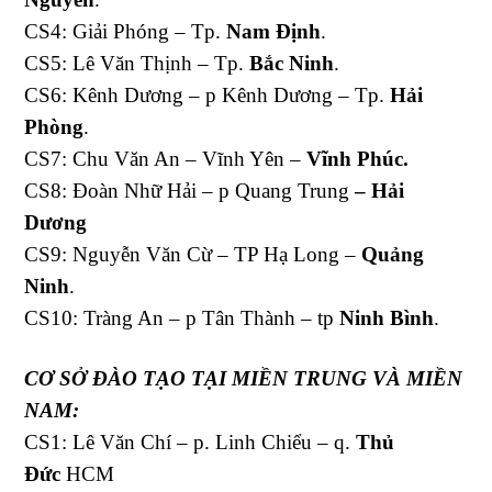
CS4: Giải Phóng – Tp.
Nam Định
.
CS5: Lê Văn Thịnh – Tp.
Bắc Ninh
.
CS6: Kênh Dương – p Kênh Dương – Tp.
Hải
Phòng
.
CS7: Chu Văn An – Vĩnh Yên –
Vĩnh Phúc.
CS8: Đoàn Nhữ Hải – p Quang Trung
– Hải
Dương
CS9: Nguyễn Văn Cừ – TP Hạ Long –
Quảng
Ninh
.
CS10: Tràng An – p Tân Thành – tp
Ninh Bình
.
CƠ SỞ ĐÀO TẠO
TẠI MIỀN TRUNG VÀ MIỀN
NAM:
CS1: Lê Văn Chí – p. Linh Chiểu – q.
Thủ
Đức
HCM