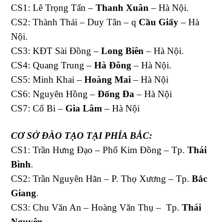
CS1: Lê Trọng Tấn –
Thanh Xuân
– Hà Nội.
CS2: Thành Thái – Duy Tân – q
Cầu Giấy
– Hà
Nội.
CS3: KĐT Sài Đồng –
Long Biên
– Hà Nội.
CS4: Quang Trung –
Hà Đông
– Hà Nội.
CS5: Minh Khai –
Hoàng Mai
– Hà Nội
CS6: Nguyên Hồng –
Đống Đa
– Hà Nội
CS7: Cổ Bi –
Gia Lâm
– Hà Nội
CƠ SỞ ĐÀO TẠO
TẠI PHÍA BẮC:
CS1: Trần Hưng Đạo – Phố Kim Đồng – Tp.
Thái
Bình
.
CS2: Trần Nguyên Hãn – P. Thọ Xương – Tp.
Bắc
Giang
.
CS3: Chu Văn An – Hoàng Văn Thụ – Tp.
Thái
Nguyên
.