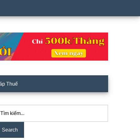
Đáp Thuế
ìm
rimary
ếm...
idebar