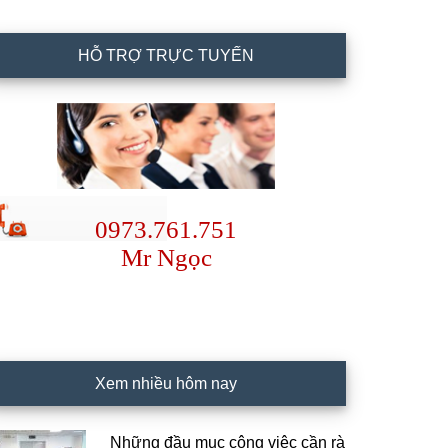
HỖ TRỢ TRỰC TUYẾN
0973.761.751
Mr Ngọc
Xem nhiều hôm nay
Những đầu mục công việc cần rà