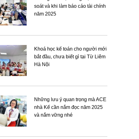
soát và khi làm báo cáo tài chính
năm 2025
Khoá học kế toán cho người mới
bắt đầu, chưa biết gì tại Từ Liêm
Hà Nội
Những lưu ý quan trọng mà ACE
nhà Kế cần nắm đọc năm 2025
và nắm vững nhé