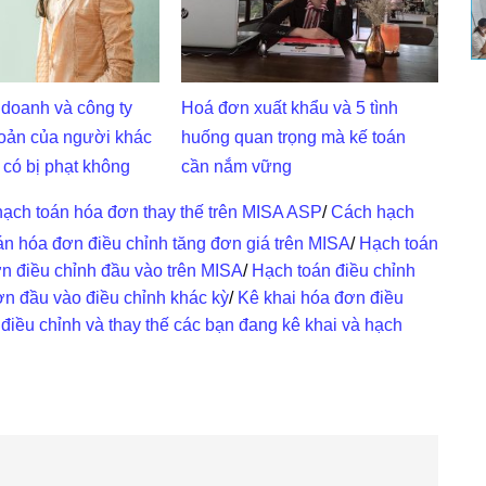
 doanh và công ty
Hoá đơn xuất khẩu và 5 tình
oản của người khác
huống quan trọng mà kế toán
 có bị phạt không
cần nắm vững
ạch toán hóa đơn thay thế trên MISA ASP
/
Cách hạch
án hóa đơn điều chỉnh tăng đơn giá trên MISA
/
Hạch toán
n điều chỉnh đầu vào trên MISA
/
Hạch toán điều chỉnh
ơn đầu vào điều chỉnh khác kỳ
/
Kê khai hóa đơn điều
iều chỉnh và thay thế các bạn đang kê khai và hạch