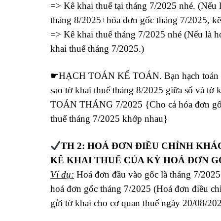
=> Kê khai thuế tại tháng 7/2025 nhé. (Nếu 
tháng 8/2025+hóa đơn gốc tháng 7/2025, kê
=> Kê khai thuế tháng 7/2025 nhé (Nếu là hó
khai thuế tháng 7/2025.)
☛HẠCH TOÁN KẾ TOÁN. Bạn hạch toán thán
sao tờ khai thuế tháng 8/2025 giữa sổ và
TOÁN THÁNG 7/2025 {Cho cả hóa đơn gốc+hó
thuế tháng 7/2025 khớp nhau}
TH 2: HOÁ ĐƠN ĐIỀU CHỈNH KHÁ
KÊ KHAI THUẾ CỦA KỲ HOÁ ĐƠN G
Ví dụ:
Hoá đơn đầu vào gốc là tháng 7/2025.
hoá đơn gốc tháng 7/2025 (Hoá đơn điều ch
gửi tờ khai cho cơ quan thuế ngày 20/08/20