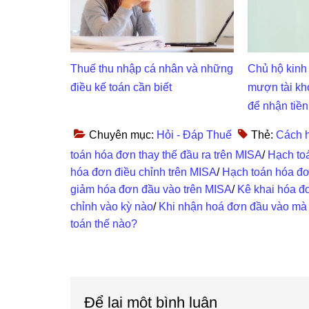
Thuế thu nhập cá nhân và những
Chủ hộ kinh
điều kế toán cần biết
mượn tài kh
để nhận tiền
Chuyên mục:
Hỏi - Đáp Thuế
Thẻ:
Cách h
toán hóa đơn thay thế đầu ra trên MISA
/
Hạch to
hóa đơn điều chỉnh trên MISA
/
Hạch toán hóa đơ
giảm hóa đơn đầu vào trên MISA
/
Kê khai hóa đ
chỉnh vào kỳ nào
/
Khi nhận hoá đơn đầu vào mà đ
toán thế nào?
Reader
Để lại một bình luận
Interactions