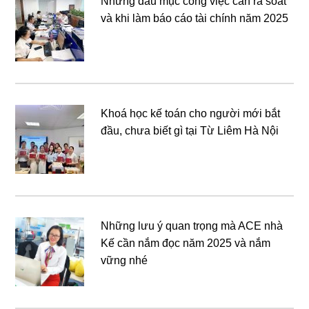
Những đầu mục công việc cần rà soát
và khi làm báo cáo tài chính năm 2025
Khoá học kế toán cho người mới bắt
đầu, chưa biết gì tại Từ Liêm Hà Nội
Những lưu ý quan trọng mà ACE nhà
Kế cần nắm đọc năm 2025 và nắm
vững nhé