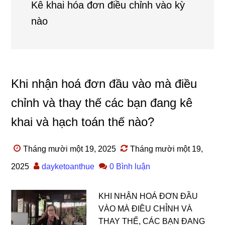
Kê khai hóa đơn điều chỉnh vào kỳ
nào
Khi nhận hoá đơn đầu vào mà điều
chỉnh và thay thế các bạn đang kê
khai và hạch toán thế nào?
Tháng mười một 19, 2025
Tháng mười một 19,
2025
dayketoanthue
0 Bình luận
KHI NHẬN HOÁ ĐƠN ĐẦU
VÀO MÀ ĐIỀU CHỈNH VÀ
THAY THẾ, CÁC BẠN ĐANG