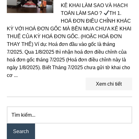
KÊ KHAI LÀM SAO VÀ HẠCH
TOÁN LÀM SAO ?
TH 1.
HOÁ ĐƠN ĐIỀU CHỈNH KHÁC
KỲ VỚI HOÁ ĐƠN GỐC MÀ BÊN MUA CHƯA KÊ KHAI
THUẾ CỦA KỲ HOÁ ĐƠN GỐC. (HOẶC HOÁ ĐƠN
THAY THẾ) Ví dụ: Hoá đơn đầu vào gốc là tháng
7/2025. Qua 1/8/2025 thì nhận hoá đơn điều chỉnh của
hoá đơn gốc tháng 7/2025 (Hoá đơn điều chỉnh này là
ngày 1/8/2025). Biết Tháng 7/2025 chưa gửi tờ khai cho
cơ ...
Xem chi tiết
Tìm
Primary
kiếm...
Sidebar