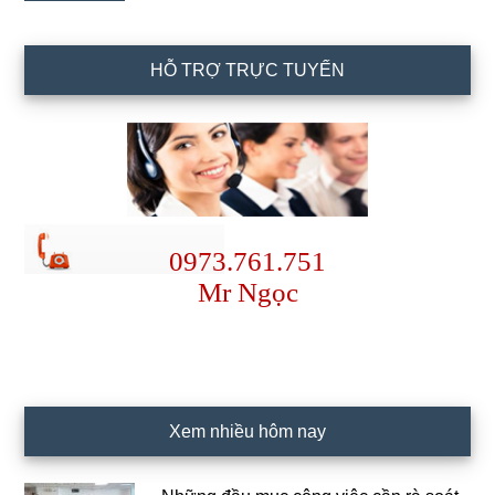
HỖ TRỢ TRỰC TUYẾN
0973.761.751
Mr Ngọc
Xem nhiều hôm nay