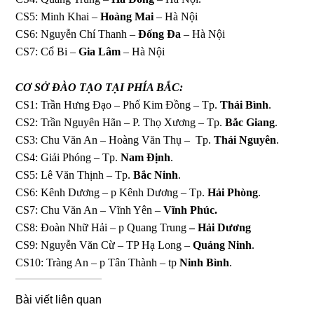
CS5: Minh Khai –
Hoàng Mai
– Hà Nội
CS6: Nguyễn Chí Thanh –
Đống Đa
– Hà Nội
CS7: Cổ Bi –
Gia Lâm
– Hà Nội
CƠ SỞ ĐÀO TẠO
TẠI PHÍA BẮC:
CS1: Trần Hưng Đạo – Phố Kim Đồng – Tp.
Thái Bình
.
CS2: Trần Nguyên Hãn – P. Thọ Xương – Tp.
Bắc Giang
.
CS3: Chu Văn An – Hoàng Văn Thụ – Tp.
Thái Nguyên
.
CS4: Giải Phóng – Tp.
Nam Định
.
CS5: Lê Văn Thịnh – Tp.
Bắc Ninh
.
CS6: Kênh Dương – p Kênh Dương – Tp.
Hải Phòng
.
CS7: Chu Văn An – Vĩnh Yên –
Vĩnh Phúc.
CS8: Đoàn Nhữ Hải – p Quang Trung
– Hải Dương
CS9: Nguyễn Văn Cừ – TP Hạ Long –
Quảng Ninh
.
CS10: Tràng An – p Tân Thành – tp
Ninh Bình
.
Bài viết liên quan