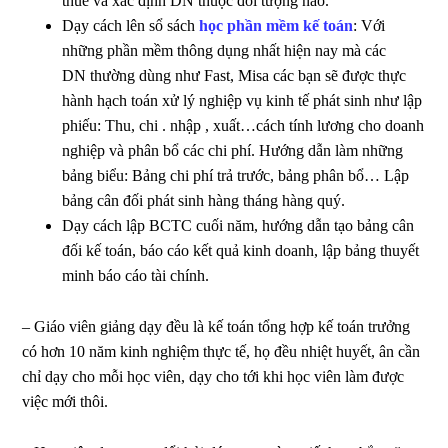
thuế và xác định DN thuộc đối tượng nào.
Dạy cách lên sổ sách
học phần mềm kế toán
: Với
những phần mềm thông dụng nhất hiện nay mà các
DN thường dùng như Fast, Misa các bạn sẽ được thực
hành hạch toán xử lý nghiệp vụ kinh tế phát sinh như lập
phiếu: Thu, chi . nhập , xuất…cách tính lương cho doanh
nghiệp và phân bổ các chi phí. Hướng dẫn làm những
bảng biểu: Bảng chi phí trả trước, bảng phân bổ… Lập
bảng cân đối phát sinh hàng tháng hàng quý.
Dạy cách lập BCTC cuối năm, hướng dẫn tạo bảng cân
đối kế toán, báo cáo kết quả kinh doanh, lập bảng thuyết
minh báo cáo tài chính.
– Giáo viên giảng dạy đều là kế toán tổng hợp kế toán trưởng
có hơn 10 năm kinh nghiệm thực tế, họ đều nhiệt huyết, ân cần
chỉ dạy cho mỗi học viên, dạy cho tới khi học viên làm được
việc mới thôi.