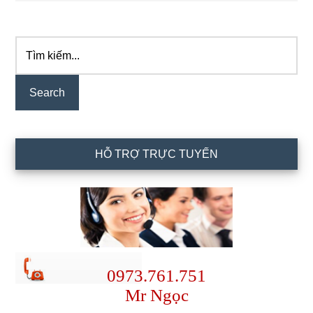
Tìm
Primary
kiếm...
Sidebar
HỖ TRỢ TRỰC TUYẾN
0973.761.751
Mr Ngọc