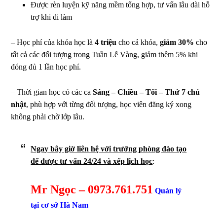
Được rèn luyện kỹ năng mềm tổng hợp, tư vấn lâu dài hỗ
trợ khi đi làm
– Học phí của khóa học là
4 triệu
cho cả khóa,
giảm 30%
cho
tất cả các đối tượng trong Tuần Lễ Vàng, giảm thêm 5% khi
đóng đủ 1 lần học phí.
– Thời gian học có các ca
Sáng – Chiều – Tối – Thứ 7 chủ
nhật
, phù hợp với từng đối tượng, học viên đăng ký xong
không phải chờ lớp lâu.
Ngay bây giờ liên hệ với trưởng phòng đào tạo
để được tư vấn 24/24 và xếp lịch học
:
Mr Ngọc – 0973.761.751
Quản lý
tại cơ sở Hà Nam