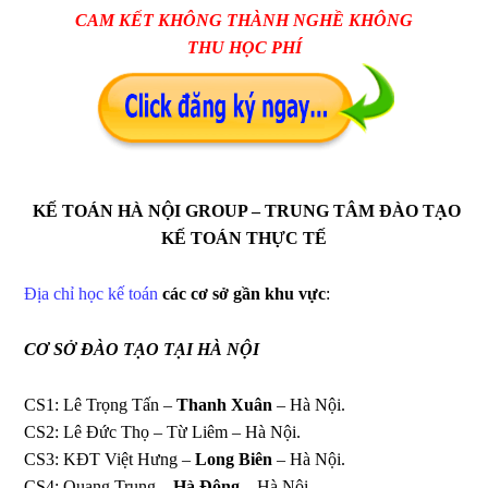
CAM KẾT KHÔNG THÀNH NGHỀ KHÔNG
THU HỌC PHÍ
KẾ TOÁN HÀ NỘI GROUP – TRUNG TÂM ĐÀO TẠO
KẾ TOÁN THỰC TẾ
Địa chỉ học kế toán
các cơ sở gần khu vực
:
CƠ SỞ ĐÀO TẠO
TẠI HÀ NỘI
CS1: Lê Trọng Tấn –
Thanh Xuân
– Hà Nội.
CS2: Lê Đức Thọ – Từ Liêm – Hà Nội.
CS3: KĐT Việt Hưng –
Long Biên
– Hà Nội.
CS4: Quang Trung –
Hà Đông
– Hà Nội.