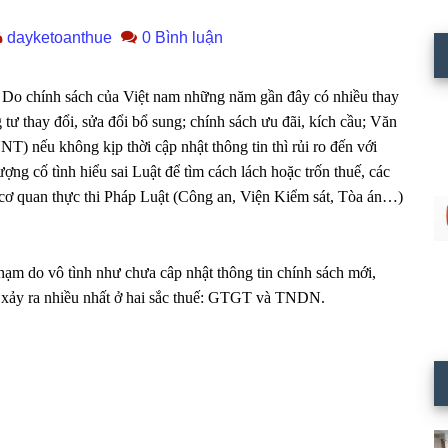
dayketoanthue
0 Bình luận
.
Do chính sách của Việt nam những năm gần đây có nhiều thay
tư thay đổi, sửa đổi bổ sung; chính sách ưu đãi, kích cầu; Văn
) nếu không kịp thời cập nhật thông tin thì rủi ro đến với
ượng cố tình hiểu sai Luật để tìm cách lách hoặc trốn thuế, các
 cơ quan thực thi Pháp Luật (Công an, Viện Kiểm sát, Tòa án…)
hạm do vô tình như chưa câp nhật thông tin chính sách mới,
m xảy ra nhiều nhất ở hai sắc thuế: GTGT và TNDN.