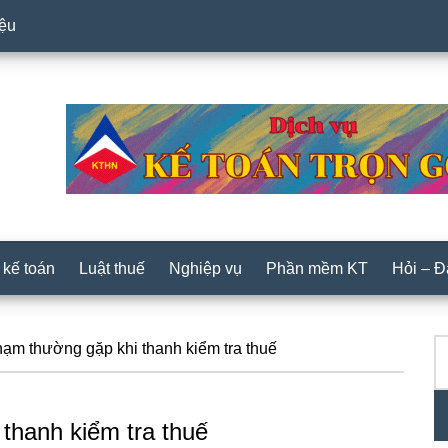
iệu
 kế toán
Luật thuế
Nghiệp vụ
Phần mềm KT
Hỏi – 
T
P
ạm thường gặp khi thanh kiểm tra thuế
ki
S
thanh kiểm tra thuế