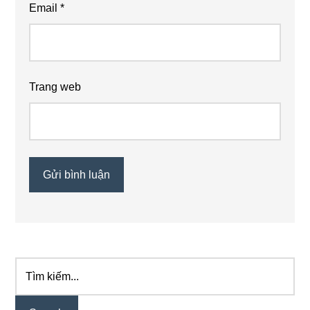
Email
*
Trang web
Tìm
Primary
kiếm...
Sidebar