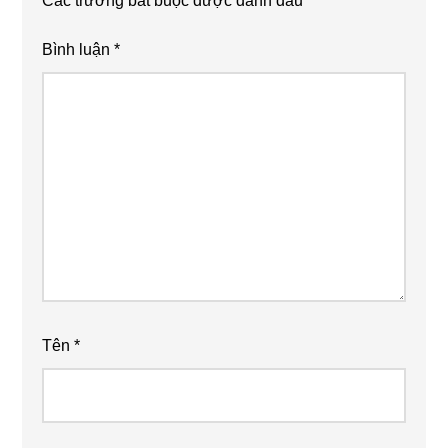
Các trường bắt buộc được đánh dấu
*
Bình luận
*
Tên
*