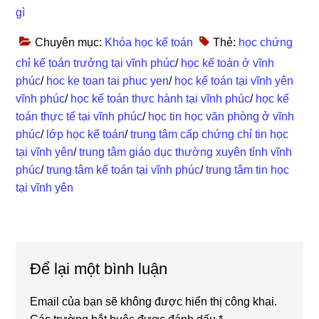
gì
Chuyên mục:
Khóa học kế toán
Thẻ:
học chứng
chỉ kế toán trưởng tại vĩnh phúc
/
học kế toán ở vĩnh
phúc
/
hoc ke toan tai phuc yen
/
học kế toán tại vĩnh yên
vĩnh phúc
/
học kế toán thực hành tại vĩnh phúc
/
học kế
toán thực tế tại vĩnh phúc
/
học tin học văn phòng ở vĩnh
phúc
/
lớp học kế toán
/
trung tâm cấp chứng chỉ tin học
tại vĩnh yên
/
trung tâm giáo dục thường xuyên tỉnh vĩnh
phúc
/
trung tâm kế toán tại vĩnh phúc
/
trung tâm tin học
tại vĩnh yên
Reader
Để lại một bình luận
Interactions
Email của bạn sẽ không được hiển thị công khai.