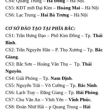
CS4: Quang Trung –
Hà Đông
– Hà Nội.
CS5: KĐT mới Đại Kim –
Hoàng Mai
– Hà Nội
CS6: Lạc Trung –
Hai Bà Trưng
– Hà Nội
CƠ SỞ ĐÀO TẠO
TẠI PHÍA BẮC:
CS1: Trần Hưng Đạo – Phố Kim Đồng – Tp.
Thái
Bình
.
CS2: Trần Nguyên Hãn – P. Thọ Xương – Tp.
Bắc
Giang
.
CS3: Bắc Sơn – Hoàng Văn Thụ – Tp.
Thái
Nguyên
.
CS4: Giải Phóng – Tp.
Nam Định
.
CS5: Nguyễn Trãi – Võ Cường – Tp.
Bắc Ninh
.
CS6: Lạch Tray – Đằng Giang – Tp.
Hải Phòng
.
CS7: Chu Văn An – Vĩnh Yên –
Vĩnh Phúc.
CS8: Đoàn Nhữ Hải – p Quang Trung
– Hải