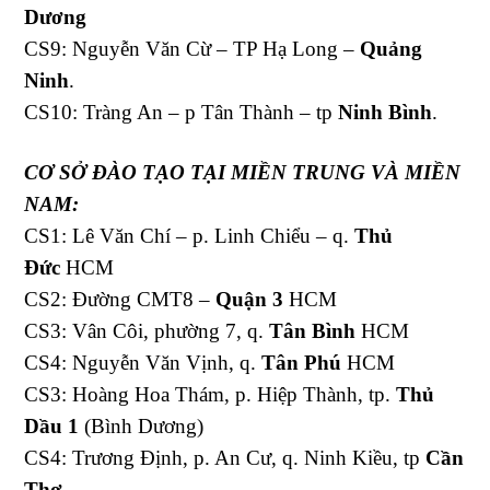
Dương
CS9: Nguyễn Văn Cừ – TP Hạ Long –
Quảng
Ninh
.
CS10: Tràng An – p Tân Thành – tp
Ninh Bình
.
CƠ SỞ ĐÀO TẠO
TẠI MIỀN TRUNG VÀ MIỀN
NAM:
CS1: Lê Văn Chí – p. Linh Chiểu – q.
Thủ
Đức
HCM
CS2: Đường CMT8 –
Quận 3
HCM
CS3: Vân Côi, phường 7, q.
Tân Bình
HCM
CS4: Nguyễn Văn Vịnh, q.
Tân Phú
HCM
CS3: Hoàng Hoa Thám, p. Hiệp Thành, tp.
Thủ
Dầu 1
(Bình Dương)
CS4: Trương Định, p. An Cư, q. Ninh Kiều, tp
Cần
Thơ