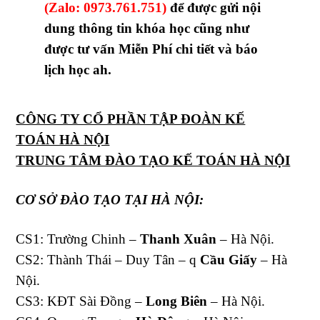
(Zalo: 0973.761.751)
để được gửi nội
dung thông tin khóa học cũng như
được tư vấn Miễn Phí chi tiết và báo
lịch học ah.
CÔNG TY CỔ PHẦN TẬP ĐOÀN KẾ
TOÁN HÀ NỘI
TRUNG TÂM ĐÀO TẠO KẾ TOÁN HÀ NỘI
CƠ SỞ ĐÀO TẠO TẠI HÀ NỘI:
CS1: Trường Chinh –
Thanh Xuân
– Hà Nội.
CS2: Thành Thái – Duy Tân – q
Cầu Giấy
– Hà
Nội.
CS3: KĐT Sài Đồng –
Long Biên
– Hà Nội.