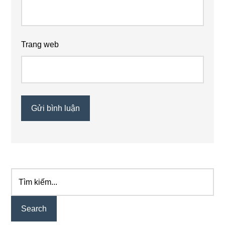
Trang web
Tìm
Primary
kiếm...
Sidebar