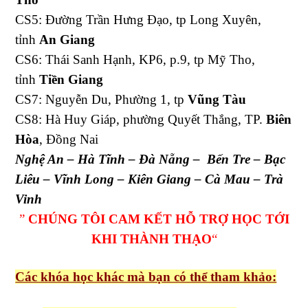
CS5: Đường Trần Hưng Đạo, tp Long Xuyên,
tỉnh
An Giang
CS6: Thái Sanh Hạnh, KP6, p.9, tp Mỹ Tho,
tỉnh
Tiền Giang
CS7: Nguyễn Du, Phường 1, tp
Vũng Tàu
CS8: Hà Huy Giáp, phường Quyết Thắng, TP.
Biên
Hòa
, Đồng Nai
Nghệ An – Hà Tĩnh – Đà Nẵng – Bến Tre – Bạc
Liêu – Vĩnh Long – Kiên Giang – Cà Mau – Trà
Vinh
”
CHÚNG TÔI CAM KẾT HỖ TRỢ HỌC TỚI
KHI THÀNH THẠO
“
Các khóa học khác mà bạn có thể tham khảo: