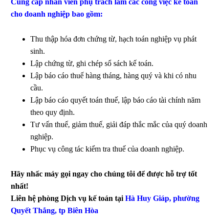
Cung cấp nhân viên phụ trách làm các công việc kế toán
cho doanh nghiệp bao gồm:
Thu thập hóa đơn chứng từ, hạch toán nghiệp vụ phát
sinh.
Lập chứng từ, ghi chép sổ sách kế toán.
Lập báo cáo thuế hàng tháng, hàng quý và khi có nhu
cầu.
Lập báo cáo quyết toán thuế, lập báo cáo tài chính năm
theo quy định.
Tư vấn thuế, giảm thuế, giải đáp thắc mắc của quý doanh
nghiệp.
Phục vụ công tác kiểm tra thuế của doanh nghiệp.
Hãy nh
ấ
c máy g
ọ
i ngay cho chúng tôi đ
ể
đ
ượ
c h
ỗ
tr
ợ
t
ố
t
nh
ấ
t!
Liên hệ phòng Dịch vụ kế toán tại
Hà Huy Giáp, phường
Quyết Thắng, tp Biên Hòa