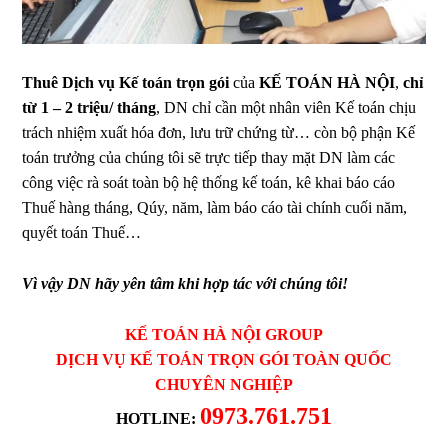
Thuê Dịch vụ Kế toán trọn gói
của
KẾ TOÁN HÀ NỘI
,
chỉ
từ 1 – 2 triệu/ tháng
, DN chỉ cần một nhân viên Kế toán chịu
trách nhiệm xuất hóa đơn, lưu trữ chứng từ… còn bộ phận Kế
toán trưởng của chúng tôi sẽ trực tiếp thay mặt DN làm các
công việc rà soát toàn bộ hệ thống kế toán, kê khai báo cáo
Thuế hàng tháng, Qúy, năm, làm báo cáo tài chính cuối năm,
quyết toán Thuế…
Vì vậy DN hãy yên tâm khi hợp tác với chúng tôi!
KẾ TOÁN HÀ NỘI GROUP
D
Ị
CH V
Ụ
K
Ế
TOÁN TR
Ọ
N GÓI TOÀN QU
Ố
C
CHUYÊN NGHI
Ệ
P
0973.761.751
HOTLINE: