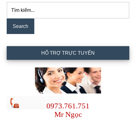
Tìm
Primary
kiếm...
Sidebar
HỖ TRỢ TRỰC TUYẾN
0973.761.751
Mr Ngọc