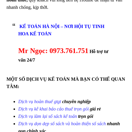
nhanh chóng, kịp thời.
KẾ TOÁN HÀ NỘI – NƠI HỘI TỤ TINH
HOA KẾ TOÁN
Mr Ngọc: 0973.761.751
Hỗ trợ tư
vấn 24/7
MỘT SỐ DỊCH VỤ KẾ TOÁN MÀ BẠN CÓ THỂ QUAN
TÂM:
Dịch vụ hoàn thuế gtgt
chuyên nghiệp
Dịch vụ kê khai báo cáo thuế trọn gói
giá rẻ
Dịch vụ làm lại sổ sách kế toán
trọn gói
Dịch vụ dọn dẹp sổ sách và hoàn thiện sổ sách
nhanh
gọn chính xác