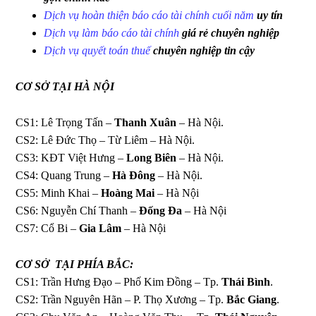
Dịch vụ hoàn thiện báo cáo tài chính cuối năm
uy tín
Dịch vụ làm báo cáo tài chính
giá rẻ chuyên nghiệp
Dịch vụ quyết toán thuế
chuyên nghiệp tin cậy
CƠ SỞ
TẠI HÀ NỘI
CS1: Lê Trọng Tấn –
Thanh Xuân
– Hà Nội.
CS2: Lê Đức Thọ – Từ Liêm – Hà Nội.
CS3: KĐT Việt Hưng –
Long Biên
– Hà Nội.
CS4: Quang Trung –
Hà Đông
– Hà Nội.
CS5: Minh Khai –
Hoàng Mai
– Hà Nội
CS6: Nguyễn Chí Thanh –
Đống Đa
– Hà Nội
CS7: Cổ Bi –
Gia Lâm
– Hà Nội
CƠ SỞ
TẠI PHÍA BẮC:
CS1: Trần Hưng Đạo – Phố Kim Đồng – Tp.
Thái Bình
.
CS2: Trần Nguyên Hãn – P. Thọ Xương – Tp.
Bắc Giang
.