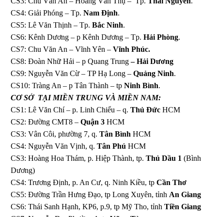
CS3: Chu Văn An – Hoàng Văn Thụ – Tp.
Thái Nguyên
.
CS4: Giải Phóng – Tp.
Nam Định
.
CS5: Lê Văn Thịnh – Tp.
Bắc Ninh
.
CS6: Kênh Dương – p Kênh Dương – Tp.
Hải Phòng
.
CS7: Chu Văn An – Vĩnh Yên –
Vĩnh Phúc.
CS8: Đoàn Nhữ Hải – p Quang Trung
– Hải Dương
CS9: Nguyễn Văn Cừ – TP Hạ Long –
Quảng Ninh
.
CS10: Tràng An – p Tân Thành – tp
Ninh Bình
.
CƠ SỞ
TẠI MIỀN TRUNG VÀ MIỀN NAM:
CS1: Lê Văn Chí – p. Linh Chiểu – q.
Thủ Đức
HCM
CS2: Đường CMT8 –
Quận 3
HCM
CS3: Vân Côi, phường 7, q.
Tân Bình
HCM
CS4: Nguyễn Văn Vịnh, q.
Tân Phú
HCM
CS3: Hoàng Hoa Thám, p. Hiệp Thành, tp.
Thủ Dầu 1
(Bình
Dương)
CS4: Trương Định, p. An Cư, q. Ninh Kiều, tp
Cần Thơ
CS5: Đường Trần Hưng Đạo, tp Long Xuyên, tỉnh
An Giang
CS6: Thái Sanh Hạnh, KP6, p.9, tp Mỹ Tho, tỉnh
Tiền Giang