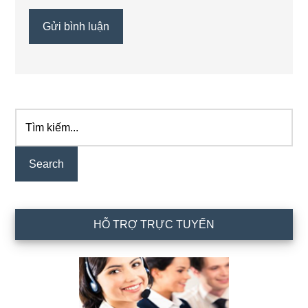
Tìm
Primary
kiếm...
Sidebar
HỖ TRỢ TRỰC TUYẾN