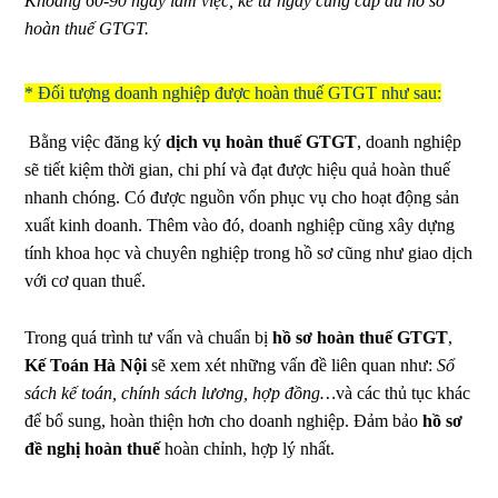
Khoảng 60-90 ngày làm việc, kể từ ngày cung cấp đủ hồ sơ
hoàn thuế GTGT.
* Đối tượng doanh nghiệp được hoàn thuế GTGT như sau:
Bằng việc đăng ký
dịch vụ hoàn thuế GTGT
, doanh nghiệp
sẽ tiết kiệm thời gian, chi phí và đạt được hiệu quả hoàn thuế
nhanh chóng. Có được nguồn vốn phục vụ cho hoạt động sản
xuất kinh doanh. Thêm vào đó, doanh nghiệp cũng xây dựng
tính khoa học và chuyên nghiệp trong hồ sơ cũng như giao dịch
với cơ quan thuế.
Trong quá trình tư vấn và chuẩn bị
hồ sơ hoàn thuế GTGT
,
Kế Toán Hà Nội
sẽ xem xét những vấn đề liên quan như:
Sổ
sách kế toán, chính sách lương, hợp đồng…
và các thủ tục khác
để bổ sung, hoàn thiện hơn cho doanh nghiệp. Đảm bảo
hồ sơ
đề nghị hoàn thuế
hoàn chỉnh, hợp lý nhất.