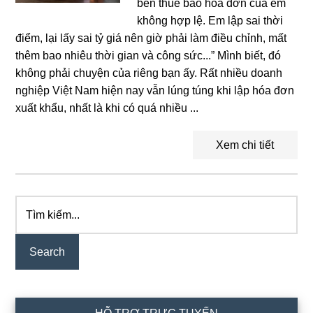
bên thuế bảo hóa đơn của em
không hợp lệ. Em lập sai thời
điểm, lại lấy sai tỷ giá nên giờ phải làm điều chỉnh, mất
thêm bao nhiêu thời gian và công sức...” Mình biết, đó
không phải chuyện của riêng bạn ấy. Rất nhiều doanh
nghiệp Việt Nam hiện nay vẫn lúng túng khi lập hóa đơn
xuất khẩu, nhất là khi có quá nhiều ...
Xem chi tiết
Tìm
Primary
kiếm...
Sidebar