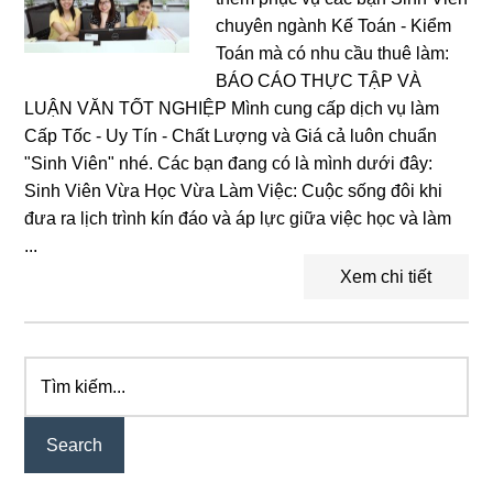
chuyên ngành Kế Toán - Kiểm
Toán mà có nhu cầu thuê làm:
BÁO CÁO THỰC TẬP VÀ
LUẬN VĂN TỐT NGHIỆP Mình cung cấp dịch vụ làm
Cấp Tốc - Uy Tín - Chất Lượng và Giá cả luôn chuẩn
"Sinh Viên" nhé. Các bạn đang có là mình dưới đây:
Sinh Viên Vừa Học Vừa Làm Việc: Cuộc sống đôi khi
đưa ra lịch trình kín đáo và áp lực giữa việc học và làm
...
Xem chi tiết
Tìm
Primary
kiếm...
Sidebar