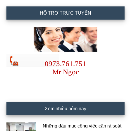
HỖ TRỢ TRỰC TUYẾN
0973.761.751
Mr Ngọc
Xem nhiều hôm nay
Những đầu mục công việc cần rà soát