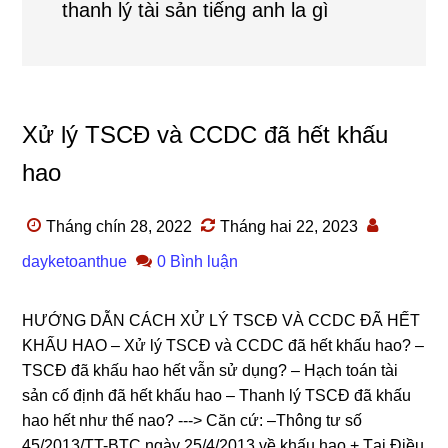
thanh lý tài sản tiếng anh la gì
Xử lý TSCĐ và CCDC đã hết khấu
hao
Tháng chín 28, 2022
Tháng hai 22, 2023
dayketoanthue
0 Bình luận
HƯỚNG DẪN CÁCH XỬ LÝ TSCĐ VÀ CCDC ĐÃ HẾT
KHẤU HAO – Xử lý TSCĐ và CCDC đã hết khấu hao? –
TSCĐ đã khấu hao hết vẫn sử dụng? – Hạch toán tài
sản cố định đã hết khấu hao – Thanh lý TSCĐ đã khấu
hao hết như thế nao? ---> Căn cứ: –Thông tư số
45/2013/TT-BTC ngày 25/4/2013 về khấu hao + Tại Điều