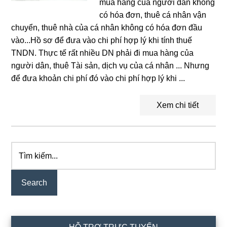
mua hàng của người dân không
có hóa đơn, thuê cá nhân vận
chuyển, thuê nhà của cá nhân không có hóa đơn đầu
vào...Hồ sơ để đưa vào chi phí hợp lý khi tính thuế
TNDN. Thực tế rất nhiều DN phải đi mua hàng của
người dân, thuê Tài sản, dịch vụ của cá nhân ... Nhưng
để đưa khoản chi phí đó vào chi phí hợp lý khi ...
Xem chi tiết
Tìm
Primary
kiếm...
Sidebar