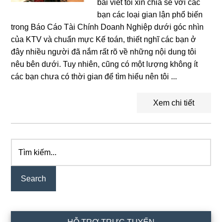
bài viết tôi xin chia sẻ với các
bạn các loại gian lận phổ biến
trong Báo Cáo Tài Chính Doanh Nghiệp dưới góc nhìn
của KTV và chuẩn mực Kế toán, thiết nghĩ các bạn ở
đây nhiều người đã nắm rất rõ về những nội dung tôi
nêu bên dưới. Tuy nhiên, cũng có một lượng không ít
các bạn chưa có thời gian để tìm hiểu nên tôi ...
Xem chi tiết
Tìm
Primary
kiếm...
Sidebar