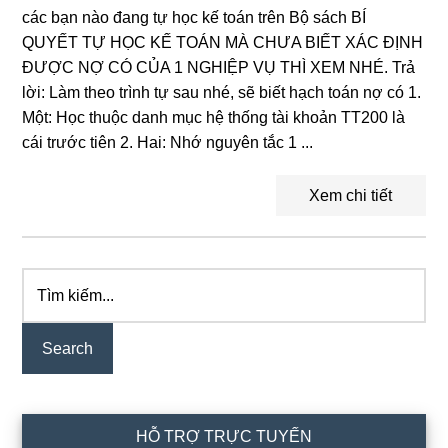
các bạn nào đang tự học kế toán trên Bộ sách BÍ
QUYẾT TỰ HỌC KẾ TOÁN MÀ CHƯA BIẾT XÁC ĐỊNH
ĐƯỢC NỢ CÓ CỦA 1 NGHIỆP VỤ THÌ XEM NHÉ. Trả
lời: Làm theo trình tự sau nhé, sẽ biết hạch toán nợ có 1.
Một: Học thuộc danh mục hệ thống tài khoản TT200 là
cái trước tiên 2. Hai: Nhớ nguyên tắc 1 ...
Xem chi tiết
Tìm
Primary
kiếm...
Sidebar
HỖ TRỢ TRỰC TUYẾN