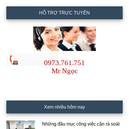
HỖ TRỢ TRỰC TUYẾN
0973.761.751
Mr Ngọc
Xem nhiều hôm nay
Những đầu mục công việc cần rà soát