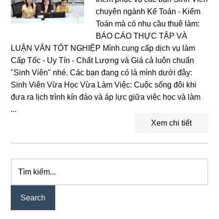
chuyên ngành Kế Toán - Kiểm
Toán mà có nhu cầu thuê làm:
BÁO CÁO THỰC TẬP VÀ
LUẬN VĂN TỐT NGHIỆP Mình cung cấp dịch vụ làm
Cấp Tốc - Uy Tín - Chất Lượng và Giá cả luôn chuẩn
"Sinh Viên" nhé. Các bạn đang có là mình dưới đây:
Sinh Viên Vừa Học Vừa Làm Việc: Cuộc sống đôi khi
đưa ra lịch trình kín đáo và áp lực giữa việc học và làm
...
Xem chi tiết
Tìm
Primary
kiếm...
Sidebar