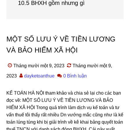
10.5 BHXH gồm nhưng gì
MỘT SỐ LƯU Ý VỀ TIỀN LƯƠNG
VÀ BẢO HIỂM XÃ HỘI
Tháng mười một 9, 2023
Tháng mười một 9,
2023
dayketoanthue
0 Bình luận
KẾ TOÁN HÀ NỘI tham khảo và chia sẻ lại cho các bạn
đọc về: MỘT SỐ LƯU Ý VỀ TIỀN LƯƠNG VÀ BẢO
HIỂM XÃ HỘI Trong quá trình làm dịch vụ kế toán và tư
vấn thuế tôi thấy rất nhiều Dn vướng mắc cũng như là kế
toán lúng túng khi bị giải trình về kê khai bảng quyết toán
thuế TNCN với danh sách đóng BHXH. Cái này xuất