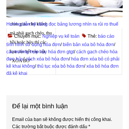
đã xé hay chưa xé khỏi
cuống, dù đã giao hay
chưa giao cho khách
Hướng dẫn kỹ năng đọc bảng lương nhìn ra rủi ro thuế
mà phải gạch chéo, thu
Chuyên mục:
Nghiệp vụ kế toán
Thẻ:
báo cáo
hồi hoặc hủy thì các
tình hình sử dụng hóa đơn
/
biên bản xóa bỏ hóa đơn
/
bạn cho hết vào cột
các trường hợp hủy hóa đơn gtgt
/
cách gạch chéo hóa
đơn hủy
/
cách xóa bỏ hóa đơn
/
hóa đơn xóa bỏ có phải
“XÓA BỎ”
kê khai không
/
thủ tục xóa bỏ hóa đơn
/
xóa bỏ hóa đơn
đã kê khai
Reader
Để lại một bình luận
Interactions
Email của bạn sẽ không được hiển thị công khai.
Các trường bắt buộc được đánh dấu
*