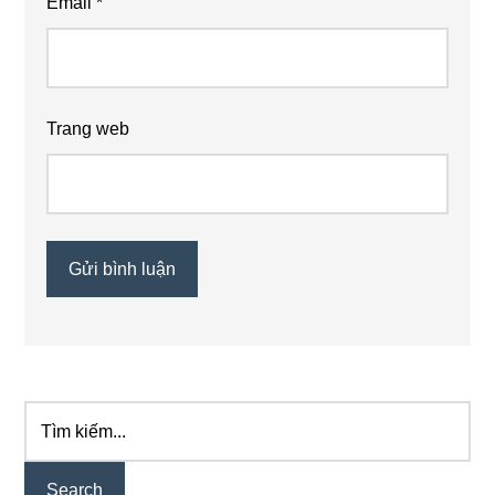
Email
*
Trang web
Tìm
Primary
kiếm...
Sidebar