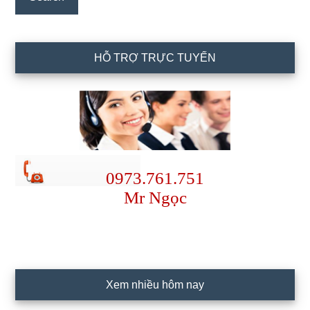
HỖ TRỢ TRỰC TUYẾN
0973.761.751
Mr Ngọc
Xem nhiều hôm nay