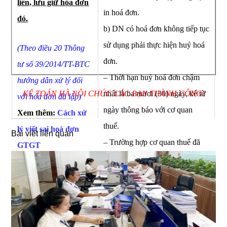
liên, lưu giữ hóa đơn
in hoá đơn.
đó.
b) DN có hoá đơn không tiếp tục
sử dụng phải thực hiện huỷ hoá
(Theo điều 20 Thông
đơn.
tư số 39/2014/TT-BTC
– Thời hạn huỷ hoá đơn chậm
hướng dẫn xử lý đối
KẾ TOÁN HÀ NỘI CHÚC CÁC BẠN THÀNH CÔNG!
nhất là ba mươi (30) ngày, kể từ
với hóa đơn đã lập)
ngày thông báo với cơ quan
Xem thêm:
Cách xử
thuế.
lý viết sai hoá đơn
Bài viết liên quan
– Trường hợp cơ quan thuế đã
GTGT
thông báo hóa đơn hết giá trị sử
– Hoá đơn được thu
dụng (trừ trường hợp thông báo
hồi hoặc huỷ trong
do thực hiện biện pháp cưỡng
trường hợp người mua
chế nợ thuế), tổ chức, hộ, cá
hàng là đối tượng
nhân phải hủy hóa đơn, thời hạn