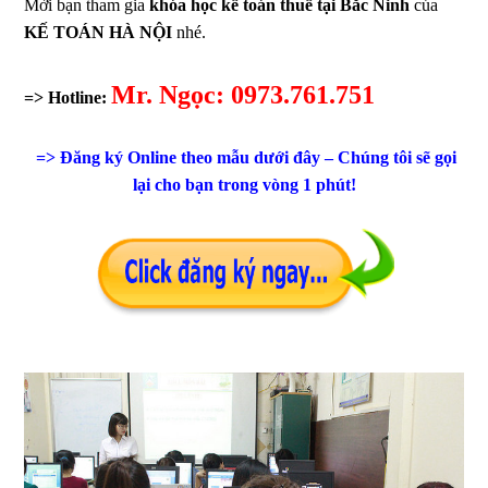
Mời bạn tham gia
khóa học kế toán thuế tại Bắc Ninh
của
KẾ TOÁN HÀ NỘI
nhé.
Mr. Ngọc: 0973.761.751
=> Hotline:
=> Đăng ký Online theo mẫu dưới đây – Chúng tôi sẽ gọi
lại cho bạn trong vòng 1 phút!