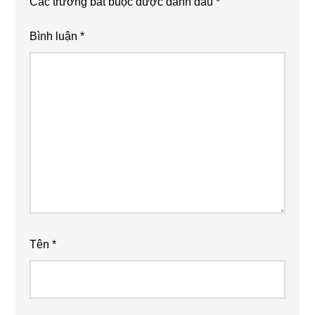
Các trường bắt buộc được đánh dấu
*
Bình luận
*
Tên
*