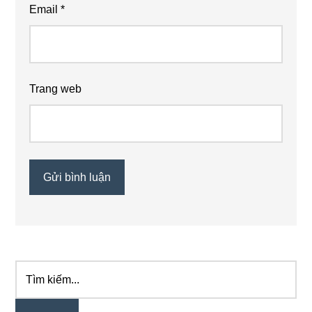
Email
*
Trang web
Tìm
Primary
kiếm...
Sidebar