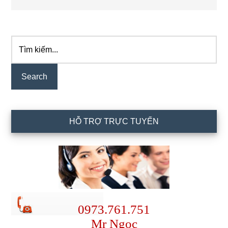
Tìm
Primary
kiếm...
Sidebar
HỖ TRỢ TRỰC TUYẾN
0973.761.751
Mr Ngọc