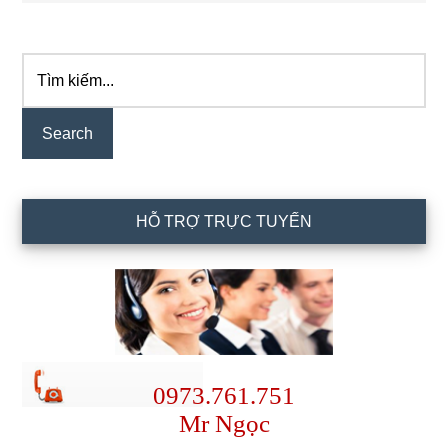
Tìm
Primary
kiếm...
Sidebar
HỖ TRỢ TRỰC TUYẾN
0973.761.751
Mr Ngọc