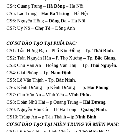
CS4: Quang Trung –
Hà Đông
– Hà Nội.
CS5: Lạc Trung –
Hai Bà Trưng
– Hà Nội
CS6: Nguyên Hồng –
Đống Đa
– Hà Nội
CS7: Uy Nỗ –
Chợ Tó
– Đông Anh
CƠ SỞ ĐÀO TẠO
TẠI PHÍA BẮC:
CS1: Trần Hưng Đạo – Phố Kim Đồng – Tp.
Thái Bình
.
CS2: Trần Nguyên Hãn – P. Thọ Xương – Tp.
Bắc Giang
.
CS3: Chu Văn An – Hoàng Văn Thụ – Tp.
Thái Nguyên
.
CS4: Giải Phóng – Tp.
Nam Định
.
CS5: Lê Văn Thịnh – Tp.
Bắc Ninh
.
CS6: Kênh Dương – p Kênh Dương – Tp.
Hải Phòng
.
CS7: Chu Văn An – Vĩnh Yên –
Vĩnh Phúc.
CS8: Đoàn Nhữ Hải – p Quang Trung
– Hải Dương
CS9: Nguyễn Văn Cừ – TP Hạ Long –
Quảng Ninh
.
CS10: Tràng An – p Tân Thành – tp
Ninh Bình
.
CƠ SỞ ĐÀO TẠO
TẠI MIỀN TRUNG VÀ MIỀN NAM:
CS1: Lê Văn Chí – p. Linh Chiểu – q.
Thủ Đức
HCM