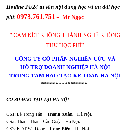
Hotline 24/24 tư vấn nội dung học và ưu đãi học
0973.761.751
phí
:
– Mr Ngọc
” CAM KẾT KHÔNG THÀNH NGHỀ KHÔNG
THU HỌC PHÍ”
CÔNG TY CỔ PHẦN NGHIÊN CỨU VÀ
HỖ TRỢ DOANH NGHIỆP HÀ NỘI
TRUNG TÂM ĐÀO TẠO KẾ TOÁN HÀ NỘI
****************
CƠ SỞ ĐÀO TẠO
TẠI HÀ NỘI
CS1: Lê Trọng Tấn –
Thanh Xuân
– Hà Nội.
CS2: Thành Thái – Cầu Giấy – Hà Nội.
CS3: KĐT Sài Đồng –
Long Biên
– Hà Nội.