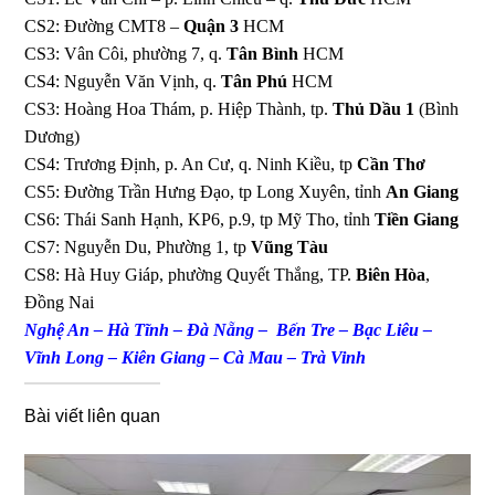
CS2: Đường CMT8 –
Quận 3
HCM
CS3: Vân Côi, phường 7, q.
Tân Bình
HCM
CS4: Nguyễn Văn Vịnh, q.
Tân Phú
HCM
CS3: Hoàng Hoa Thám, p. Hiệp Thành, tp.
Thủ Dầu 1
(Bình
Dương)
CS4: Trương Định, p. An Cư, q. Ninh Kiều, tp
Cần Thơ
CS5: Đường Trần Hưng Đạo, tp Long Xuyên, tỉnh
An Giang
CS6: Thái Sanh Hạnh, KP6, p.9, tp Mỹ Tho, tỉnh
Tiền Giang
CS7: Nguyễn Du, Phường 1, tp
Vũng Tàu
CS8: Hà Huy Giáp, phường Quyết Thắng, TP.
Biên Hòa
,
Đồng Nai
Nghệ An – Hà Tĩnh – Đà Nẵng – Bến Tre – Bạc Liêu –
Vĩnh Long – Kiên Giang – Cà Mau – Trà Vinh
Bài viết liên quan