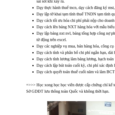
sai sót khi xảy ra.
Dạy thực hành thuế tncn, dạy cách đăng ký mst, 
Dạy lập tờ khai tạm tính thuế TNDN tạm tính q
Dạy cách tối ưu hóa chi phí phải nộp cho doanh
Dạy cách lên bảng NXT hàng hóa với mẫu biểu th
Dạy lập bảng nxt nvl, bảng tổng hợp công nợ phả
từ động trên excel.
Dạy các nghiệp vụ mua, bán hàng hóa, công cụ
Dạy cách tính và phân bổ chi phí ngắn hạn, da
Dạy cách tính lương làm bảng lương, hạch toán 
Dạy cách lập bút toán cuối kỳ, chi phí xác định 
Dạy cách quyết toán thuế cuối năm và làm BC
=>>> Học xong học học viên được cấp chứng chỉ kế toa
Sở GDĐT lưu thông toàn Quốc và không thời hạn.