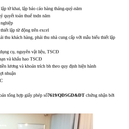
lập tờ khai, lập báo cáo hàng tháng-quý-năm
uý quyết toán thuế tndn năm
 nghiệp
iết lập từ động trên excel
i thu khách hàng, phải thu nhà cung cấp với mẫu biểu thiết lập
 dụng cụ, nguyên vật liệu, TSCĐ
̀i hạn và khấu hao TSCĐ
tiền lương và khoản trích bh theo quy định hiện hành
lợi nhuận
TC
́n tổng hợp giấy phép số
7619/QĐSGD&ĐT
chứng nhận bởi