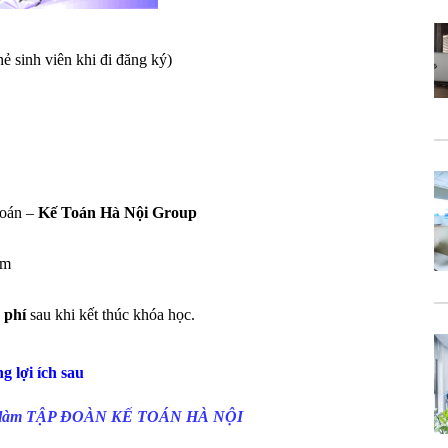
ẻ sinh viên khi đi đăng ký)
toán –
Kế Toán Hà Nội Group
ăm
 phí
sau khi kết thúc khóa học.
 lợi ích sau
iệc làm TẬP ĐOÀN KẾ TOÁN HÀ NỘI