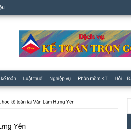
iệu
 kế toán
Luật thuế
Nghiệp vụ
Phần mềm KT
Hỏi – 
T
P
học kế toán tại Văn Lâm Hưng Yên
ki
S
Hưng Yên