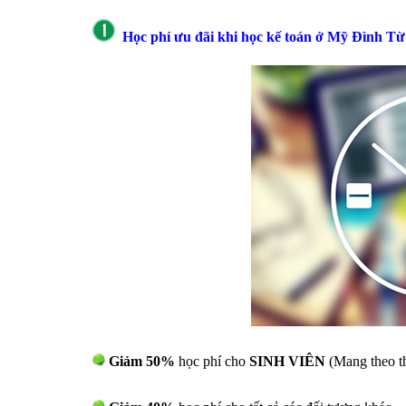
Học phí ưu đãi
khi học kế toán ở
Mỹ Đình Từ
Giảm 50%
học phí cho
SINH VIÊN
(Mang theo th