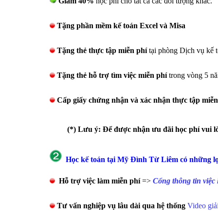
Giảm 40%
học phí cho tất cả các đối tượng khác.
Tặng phần mềm kế toán Excel và Misa
Tặng thẻ thực tập miễn phí
tại phòng Dịch vụ kế 
Tặng thẻ hỗ trợ tìm việc miễn phí
trong vòng 5 n
Cấp giấy chứng nhận và xác nhận thực tập miễn
(*) Lưu ý: Để được nhận ưu đãi học phí vui 
Học kế toán tại
Mỹ Đình Từ Liêm
có những lợ
Hỗ
trợ việc làm miễn phí
=>
Cổng thông tin v
Tư vấn nghiệp vụ lâu dài
qua hệ thống
Video giải