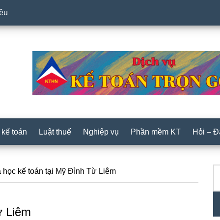
iệu
 kế toán
Luật thuế
Nghiệp vụ
Phần mềm KT
Hỏi – 
T
P
học kế toán tại Mỹ Đình Từ Liêm
ki
S
ừ Liêm