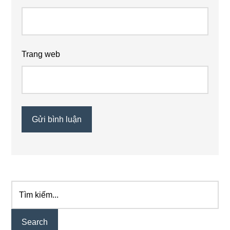
Trang web
Tìm
Primary
kiếm...
Sidebar