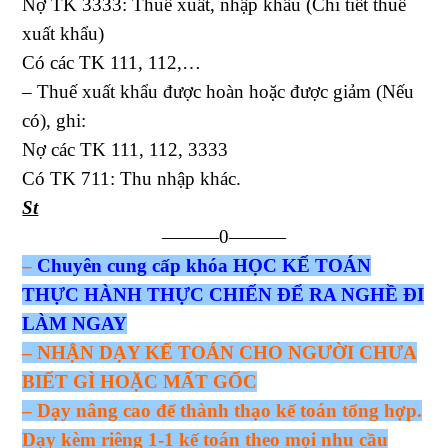
Nợ TK 3333: Thuế xuất, nhập khẩu (Chi tiết thuế
xuất khẩu)
Có các TK 111, 112,…
– Thuế xuất khẩu được hoàn hoặc được giảm (Nếu
có), ghi:
Nợ các TK 111, 112, 3333
Có TK 711: Thu nhập khác.
St
———0———
–
Chuyên cung cấp khóa HỌC KẾ TOÁN
THỰC HÀNH THỰC CHIẾN ĐỂ RA NGHỀ ĐI
LÀM NGAY
– NHẬN DẠY KẾ TOÁN CHO NGƯỜI CHƯA
BIẾT GÌ HOẶC MẤT GỐC
– Dạy nâng cao để thành thạo kế toán tổng hợp.
Dạy kèm riêng 1-1 kế toán theo mọi nhu cầu