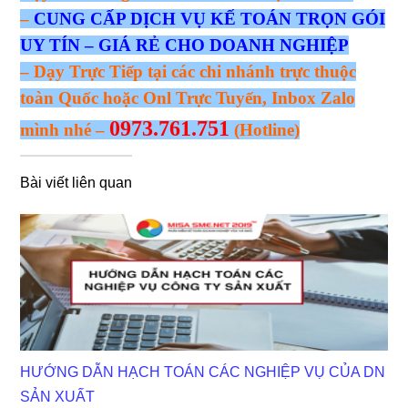
–
CUNG CẤP DỊCH VỤ KẾ TOÁN TRỌN GÓI
UY TÍN – GIÁ RẺ CHO DOANH NGHIỆP
– Dạy Trực Tiếp tại các chi nhánh trực thuộc
toàn Quốc hoặc Onl Trực Tuyến, Inbox Zalo
0973.761.751
mình nhé –
(Hotline)
Bài viết liên quan
HƯỚNG DẪN HẠCH TOÁN CÁC NGHIỆP VỤ CỦA DN
SẢN XUẤT