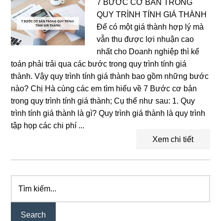
7 BƯỚC CƠ BẢN TRONG
QUY TRÌNH TÍNH GIÁ THÀNH
Để có một giá thành hợp lý mà
vẫn thu được lợi nhuận cao
nhất cho Doanh nghiệp thì kế
toán phải trải qua các bước trong quy trình tính giá
thành. Vậy quy trình tính giá thành bao gồm những bước
nào? Chị Hà cùng các em tìm hiểu về 7 Bước cơ bản
trong quy trình tính giá thành; Cụ thể như sau: 1. Quy
trình tính giá thành là gì? Quy trình giá thành là quy trình
tập họp các chi phí ...
Xem chi tiết
Tìm
Primary
kiếm...
Sidebar