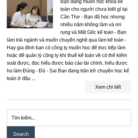
Bạn đang muốn học khóa kế
toán cho người chưa biết gì tại
Cần Thơ - Bạn đã học nhưng
nhiều năm không làm và rơi
rụng và Mất Gốc kế toán - Bạn
làm trái ngành và muốn chuyển nghề qua làm kế toán -
Hay gia đình bạn có công ty muốn học để trực tiếp làm
hoặc để quản lý công ty khi thuê kế toán về có thể kiểm
soát được, đọc hiểu được báo cáo tài chính, hiểu được
họ làm Đúng - Đủ - Sai Bạn đang trăn trở chuyện học kế
toán ở đâu ...
Xem chi tiết
Tìm
Primary
kiếm...
Sidebar