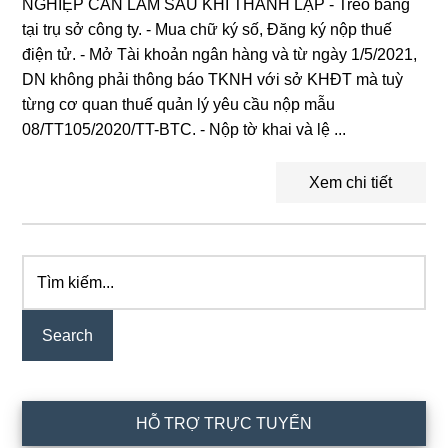
NGHIỆP CẦN LÀM SAU KHI THÀNH LẬP - Treo bảng
tại trụ sở công ty. - Mua chữ ký số, Đăng ký nộp thuế
điện tử. - Mở Tài khoản ngân hàng và từ ngày 1/5/2021,
DN không phải thông báo TKNH với sở KHĐT mà tuỳ
từng cơ quan thuế quản lý yêu cầu nộp mẫu
08/TT105/2020/TT-BTC. - Nộp tờ khai và lệ ...
Xem chi tiết
Tìm
Primary
kiếm...
Sidebar
HỖ TRỢ TRỰC TUYẾN