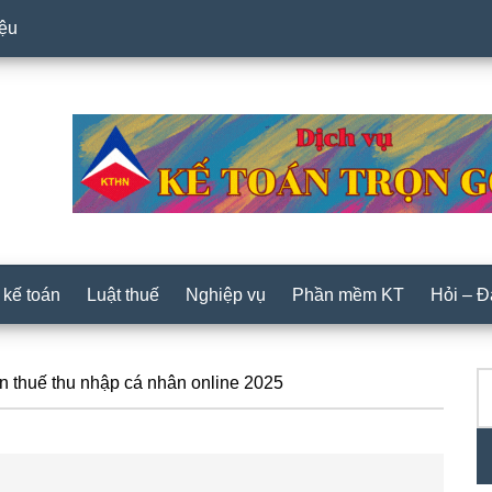
iệu
 kế toán
Luật thuế
Nghiệp vụ
Phần mềm KT
Hỏi – 
T
P
àn thuế thu nhập cá nhân online 2025
ki
S