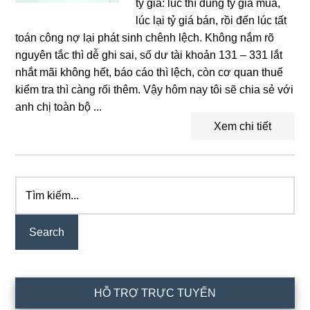
tỷ giá: lúc thì dùng tỷ giá mua,
lúc lại tỷ giá bán, rồi đến lúc tất
toán công nợ lại phát sinh chênh lệch. Không nắm rõ
nguyên tắc thì dễ ghi sai, số dư tài khoản 131 – 331 lắt
nhắt mãi không hết, báo cáo thì lệch, còn cơ quan thuế
kiểm tra thì càng rối thêm. Vậy hôm nay tôi sẽ chia sẻ với
anh chị toàn bộ ...
Xem chi tiết
Tìm
Primary
kiếm...
Sidebar
HỖ TRỢ TRỰC TUYẾN