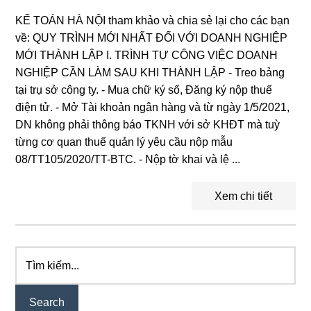
KẾ TOÁN HÀ NỘI tham khảo và chia sẻ lại cho các bạn
về: QUY TRÌNH MỚI NHẤT ĐỐI VỚI DOANH NGHIỆP
MỚI THÀNH LẬP I. TRÌNH TỰ CÔNG VIỆC DOANH
NGHIỆP CẦN LÀM SAU KHI THÀNH LẬP - Treo bảng
tại trụ sở công ty. - Mua chữ ký số, Đăng ký nộp thuế
điện tử. - Mở Tài khoản ngân hàng và từ ngày 1/5/2021,
DN không phải thông báo TKNH với sở KHĐT mà tuỳ
từng cơ quan thuế quản lý yêu cầu nộp mẫu
08/TT105/2020/TT-BTC. - Nộp tờ khai và lệ ...
Xem chi tiết
Tìm
Primary
kiếm...
Sidebar