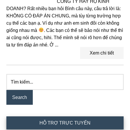
CÔNG TY HAY HỘ KINH
DOANH? Rất nhiều bạn hỏi Bình câu này, câu trả lời là:
KHÔNG CÓ ĐÁP ÁN CHUNG, mà tùy từng trường hợp
cụ thể các bạn ạ. Ví dụ như anh em sinh đôi còn không
giống nhau mà
. Các bạn có thể sẽ bảo nói như thế thì
ai cũng nói được, hihi. Thế mình sẽ nói rõ hơn để chúng
ta tự tìm đáp án nhé. Ở ...
Xem chi tiết
Tìm
Primary
kiếm...
Sidebar
HỖ TRỢ TRỰC TUYẾN