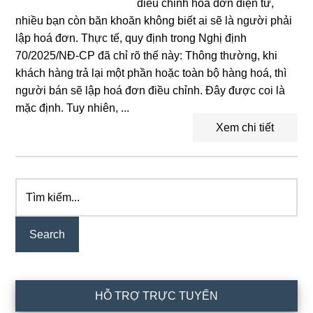
điều chỉnh hoá đơn điện tử,
nhiều bạn còn băn khoăn không biết ai sẽ là người phải
lập hoá đơn. Thực tế, quy định trong Nghị định
70/2025/NĐ-CP đã chỉ rõ thế này: Thông thường, khi
khách hàng trả lại một phần hoặc toàn bộ hàng hoá, thì
người bán sẽ lập hoá đơn điều chỉnh. Đây được coi là
mặc định. Tuy nhiên, ...
Xem chi tiết
Tìm
Primary
kiếm...
Sidebar
HỖ TRỢ TRỰC TUYẾN