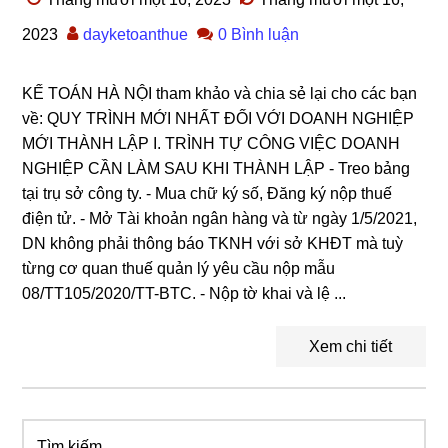
2023
dayketoanthue
0 Bình luận
KẾ TOÁN HÀ NỘI tham khảo và chia sẻ lại cho các bạn
về: QUY TRÌNH MỚI NHẤT ĐỐI VỚI DOANH NGHIỆP
MỚI THÀNH LẬP I. TRÌNH TỰ CÔNG VIỆC DOANH
NGHIỆP CẦN LÀM SAU KHI THÀNH LẬP - Treo bảng
tại trụ sở công ty. - Mua chữ ký số, Đăng ký nộp thuế
điện tử. - Mở Tài khoản ngân hàng và từ ngày 1/5/2021,
DN không phải thông báo TKNH với sở KHĐT mà tuỳ
từng cơ quan thuế quản lý yêu cầu nộp mẫu
08/TT105/2020/TT-BTC. - Nộp tờ khai và lệ ...
Xem chi tiết
Tìm
Primary