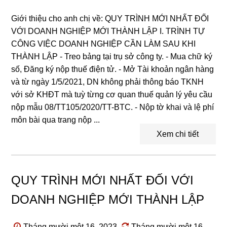
Giới thiệu cho anh chị về: QUY TRÌNH MỚI NHẤT ĐỐI
VỚI DOANH NGHIỆP MỚI THÀNH LẬP I. TRÌNH TỰ
CÔNG VIỆC DOANH NGHIỆP CẦN LÀM SAU KHI
THÀNH LẬP - Treo bảng tại trụ sở công ty. - Mua chữ ký
số, Đăng ký nộp thuế điện tử. - Mở Tài khoản ngân hàng
và từ ngày 1/5/2021, DN không phải thông báo TKNH
với sở KHĐT mà tuỳ từng cơ quan thuế quản lý yêu cầu
nộp mẫu 08/TT105/2020/TT-BTC. - Nộp tờ khai và lệ phí
môn bài qua trang nộp ...
Xem chi tiết
QUY TRÌNH MỚI NHẤT ĐỐI VỚI
DOANH NGHIỆP MỚI THÀNH LẬP
Tháng mười một 16, 2023
Tháng mười một 16,