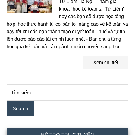
Từ Liêm Hà Nội" Tham gia
khoá "học kế toán tại Từ Liêm"
này các bạn sẽ được học tổng
hợp, học thực hành từ cơ bản tới nâng cao về kế toán và
dạy tới khi các bạn thành thạo quyết toán Thuế và tự tin
lên được báo cáo tài chính luôn nhé. - Bạn chưa từng
học qua kế toán và trái ngành muốn chuyển sang học ...
Xem chi tiết
Tìm
Primary
kiếm...
Sidebar