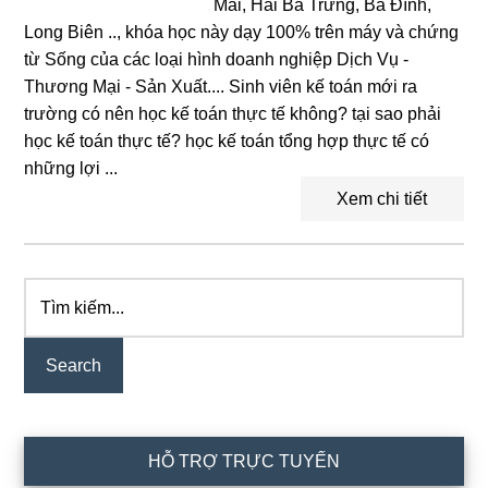
Mai, Hai Bà Trưng, Ba Đình,
Long Biên .., khóa học này dạy 100% trên máy và chứng
từ Sống của các loại hình doanh nghiệp Dịch Vụ -
Thương Mại - Sản Xuất.... Sinh viên kế toán mới ra
trường có nên học kế toán thực tế không? tại sao phải
học kế toán thực tế? học kế toán tổng hợp thực tế có
những lợi ...
Xem chi tiết
Tìm
Primary
kiếm...
Sidebar
HỖ TRỢ TRỰC TUYẾN