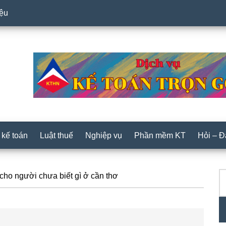
iệu
 kế toán
Luật thuế
Nghiệp vụ
Phần mềm KT
Hỏi – 
T
P
 cho người chưa biết gì ở cần thơ
ki
S