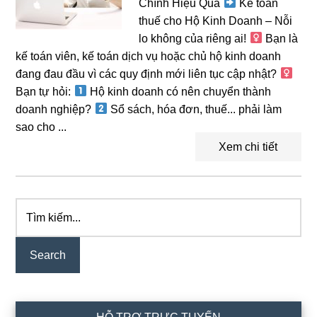
Chính Hiệu Quả
Kế toán
thuế cho Hộ Kinh Doanh – Nỗi
lo không của riêng ai! ‍
Bạn là
kế toán viên, kế toán dịch vụ hoặc chủ hộ kinh doanh
đang đau đầu vì các quy định mới liên tục cập nhật? ‍
Bạn tự hỏi:
Hộ kinh doanh có nên chuyển thành
doanh nghiệp?
Sổ sách, hóa đơn, thuế... phải làm
sao cho ...
Xem chi tiết
Tìm
Primary
kiếm...
Sidebar