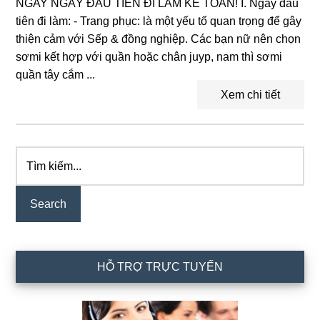
NGAY NGÀY ĐẦU TIÊN ĐI LÀM KẾ TOÁN! I. Ngày đầu
tiên đi làm: - Trang phục: là một yếu tố quan trọng để gây
thiện cảm với Sếp & đồng nghiệp. Các bạn nữ nên chọn
sơmi kết hợp với quần hoặc chân juyp, nam thì sơmi
quần tây cắm ...
Xem chi tiết
Tìm
Primary
kiếm...
Sidebar
HỖ TRỢ TRỰC TUYẾN