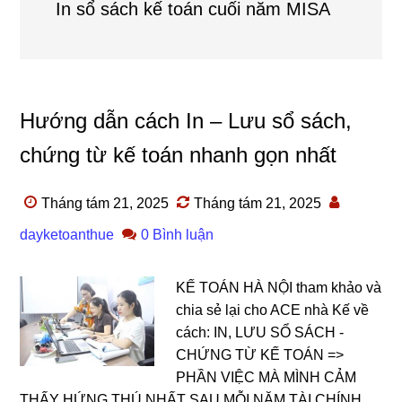
In sổ sách kế toán cuối năm MISA
Hướng dẫn cách In – Lưu sổ sách,
chứng từ kế toán nhanh gọn nhất
Tháng tám 21, 2025
Tháng tám 21, 2025
dayketoanthue
0 Bình luận
KẾ TOÁN HÀ NỘI tham khảo và
chia sẻ lại cho ACE nhà Kế về
cách: IN, LƯU SỔ SÁCH -
CHỨNG TỪ KẾ TOÁN =>
PHẦN VIỆC MÀ MÌNH CẢM
THẤY HỨNG THÚ NHẤT SAU MỖI NĂM TÀI CHÍNH