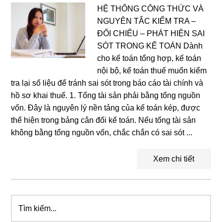
HỆ THỐNG CÔNG THỨC VÀ
NGUYÊN TẮC KIỂM TRA –
ĐỐI CHIẾU – PHÁT HIỆN SAI
SÓT TRONG KẾ TOÁN Dành
cho kế toán tổng hợp, kế toán
nội bộ, kế toán thuế muốn kiểm
tra lại số liệu để tránh sai sót trong báo cáo tài chính và
hồ sơ khai thuế. 1. Tổng tài sản phải bằng tổng nguồn
vốn. Đây là nguyên lý nền tảng của kế toán kép, được
thể hiện trong bảng cân đối kế toán. Nếu tổng tài sản
không bằng tổng nguồn vốn, chắc chắn có sai sót ...
Xem chi tiết
Tìm
Primary
kiếm...