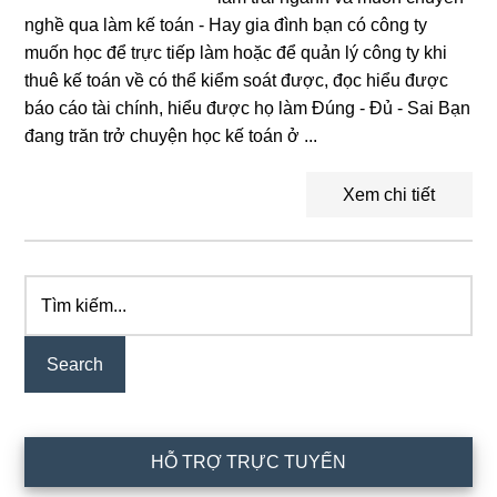
nghề qua làm kế toán - Hay gia đình bạn có công ty
muốn học để trực tiếp làm hoặc để quản lý công ty khi
thuê kế toán về có thể kiểm soát được, đọc hiểu được
báo cáo tài chính, hiểu được họ làm Đúng - Đủ - Sai Bạn
đang trăn trở chuyện học kế toán ở ...
Xem chi tiết
Tìm
Primary
kiếm...
Sidebar
HỖ TRỢ TRỰC TUYẾN