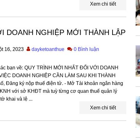
Xem chi tiết
ỚI DOANH NGHIỆP MỚI THÀNH LẬP
t 16, 2023
dayketoanthue
0 Bình luận
ho các bạn về: QUY TRÌNH MỚI NHẤT ĐỐI VỚI DOANH
 VIỆC DOANH NGHIỆP CẦN LÀM SAU KHI THÀNH
 số, Đăng ký nộp thuế điện tử. - Mở Tài khoản ngân hàng
TKNH với sở KHĐT mà tuỳ từng cơ quan thuế quản lý
 khai và lệ ...
Xem chi tiết