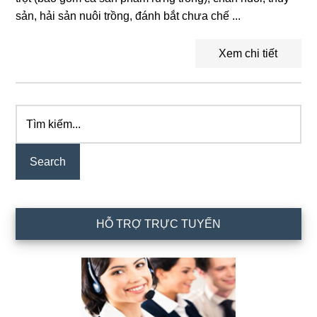
sản, hải sản nuôi trồng, đánh bắt chưa chế ...
Xem chi tiết
Tìm
Primary
kiếm...
Sidebar
HỖ TRỢ TRỰC TUYẾN