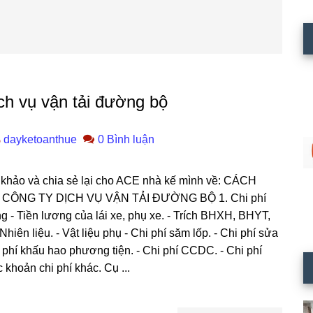
ch vụ vận tải đường bộ
dayketoanthue
0 Bình luận
hảo và chia sẻ lại cho ACE nhà kế mình về: CÁCH
CÔNG TY DỊCH VỤ VẬN TẢI ĐƯỜNG BỘ 1. Chi phí
g - Tiền lương của lái xe, phụ xe. - Trích BHXH, BHYT,
hiên liệu. - Vật liệu phụ - Chi phí săm lốp. - Chi phí sửa
 phí khấu hao phương tiện. - Chi phí CCDC. - Chi phí
 khoản chi phí khác. Cụ ...