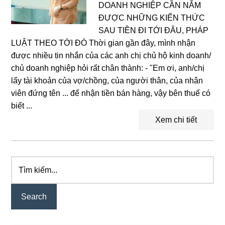
DOANH NGHIỆP CẦN NẮM
ĐƯỢC NHỮNG KIẾN THỨC
SAU TIỀN ĐI TỚI ĐÂU, PHÁP
LUẬT THEO TỚI ĐÓ Thời gian gần đây, mình nhận
được nhiều tin nhắn của các anh chị chủ hộ kinh doanh/
chủ doanh nghiệp hỏi rất chân thành: - "Em ơi, anh/chị
lấy tài khoản của vợ/chồng, của người thân, của nhân
viên đứng tên ... để nhận tiền bán hàng, vậy bên thuế có
biết ...
Xem chi tiết
Tìm
Primary
kiếm...
Sidebar