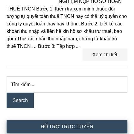
NGHIỆM NỘP HỒ SƠ HOÀN
THUẾ TNCN Bước 1: Kiểm tra xem mình thuộc đối
tượng tự quyết toán thuế TNCN hay có thể uỷ quyền cho
công ty quyết toán thay hay không. Bước 2: Liệt kê các
khoản thu nhập và liên hệ xin hồ sơ khấu trừ thuế, bao
gồm Thư xác nhận thu nhập năm, chứng từ khấu trừ
thuế TNCN … Bước 3: Tập hợp ...
Xem chi tiết
Tìm
Primary
kiếm...
Sidebar
HỖ TRỢ TRỰC TUYẾN