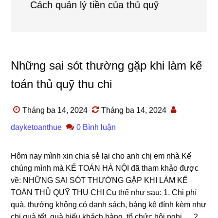
Cách quản lý tiền của thủ quỹ
Những sai sót thường gặp khi làm kế
toán thủ quỹ thu chi
Tháng ba 14, 2024
Tháng ba 14, 2024
dayketoanthue
0 Bình luận
Hôm nay mình xin chia sẻ lại cho anh chị em nhà Kế
chúng mình mà KẾ TOÁN HÀ NỘI đã tham khảo được
về: NHỮNG SAI SÓT THƯỜNG GẶP KHI LÀM KẾ
TOÁN THỦ QUỸ THU CHI Cụ thể như sau: 1. Chi phí
quà, thưởng không có danh sách, bảng kê đính kèm như
chi quà tết, quà biếu khách hàng, tổ chức hội nghị,… 2.