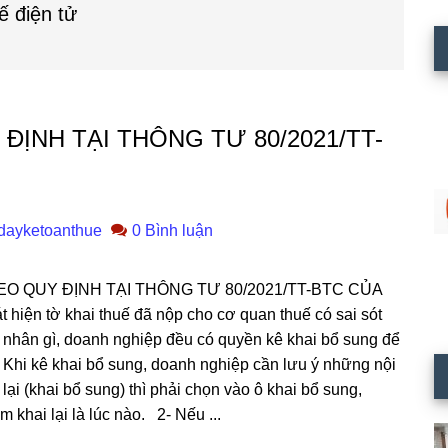
ế điện tử
ĐỊNH TẠI THÔNG TƯ 80/2021/TT-
dayketoanthue
0 Bình luận
EO QUY ĐỊNH TẠI THÔNG TƯ 80/2021/TT-BTC CỦA
hiện tờ khai thuế đã nộp cho cơ quan thuế có sai sót
 nhân gì, doanh nghiệp đều có quyền kê khai bổ sung để
ó. Khi kê khai bổ sung, doanh nghiệp cần lưu ý những nội
 lại (khai bổ sung) thì phải chọn vào ô khai bổ sung,
m khai lại là lúc nào. 2- Nếu ...