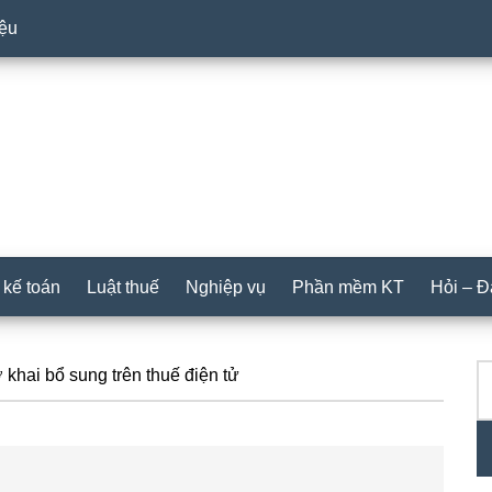
iệu
 kế toán
Luật thuế
Nghiệp vụ
Phần mềm KT
Hỏi – 
T
P
 khai bổ sung trên thuế điện tử
ki
S