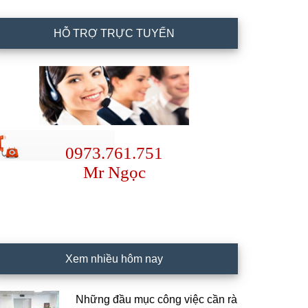
HỖ TRỢ TRỰC TUYẾN
0973.761.751
Mr Ngọc
Xem nhiều hôm nay
Những đầu mục công việc cần rà