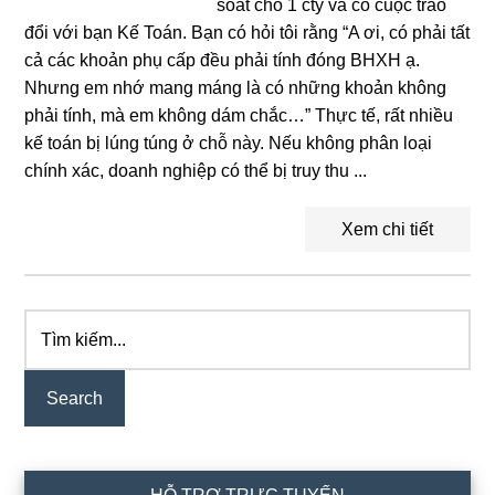
soát cho 1 cty và có cuộc trao
đổi với bạn Kế Toán. Bạn có hỏi tôi rằng “A ơi, có phải tất
cả các khoản phụ cấp đều phải tính đóng BHXH ạ.
Nhưng em nhớ mang máng là có những khoản không
phải tính, mà em không dám chắc…” Thực tế, rất nhiều
kế toán bị lúng túng ở chỗ này. Nếu không phân loại
chính xác, doanh nghiệp có thể bị truy thu ...
Xem chi tiết
Tìm
Primary
kiếm...
Sidebar