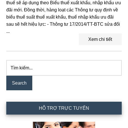
thuế sẽ áp dụng theo Biểu thuế xuất khẩu, nhập khẩu ưu
đãi mới. Đồng thời, hàng loạt các Thông tư quy định về
biểu thuế suất thuế xuất khẩu, thuế nhập khẩu ưu đãi
sau sẽ hết hiệu lực: - Thông tư 17/2014/TT-BTC sửa đổi
...
Xem chi tiết
Tìm
Primary
kiếm...
Sidebar
HỖ TRỢ TRỰC TUYẾN